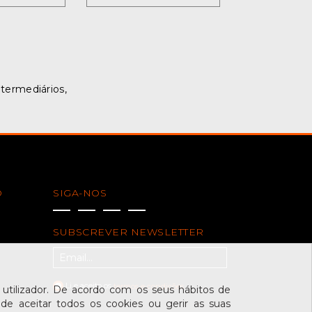
ntermediários,
O
SIGA-NOS
SUBSCREVER NEWSLETTER
Li e aceito os
termos e condições
tilizador. De acordo com os seus hábitos de
de aceitar todos os cookies ou gerir as suas