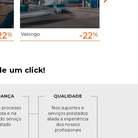
22
-22
%
%
Valongo
Maia
e um click!
RANÇA
QUALIDADE
 processo
Nos suportes e
ra e na
serviços prestados
do serviço
aliada à experiência
atado
dos nossos
profissionais