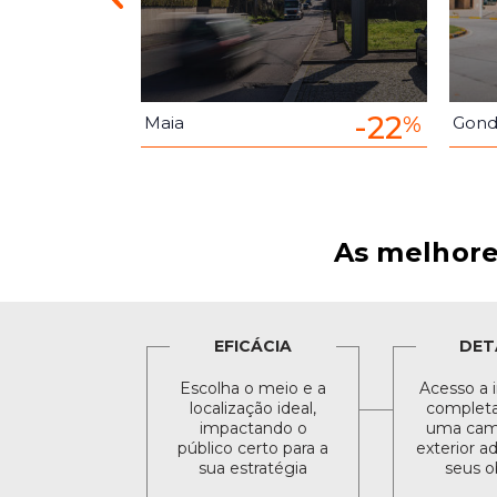
-22
-22
%
%
Maia
Gon
As melhore
EFICÁCIA
DET
Escolha o meio e a
Acesso a 
localização ideal,
completa 
impactando o
uma cam
público certo para a
exterior a
sua estratégia
seus o