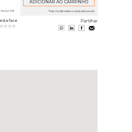
* Inclui IVA
*não incide sobre custos adicionais
 esta face
Partilhar