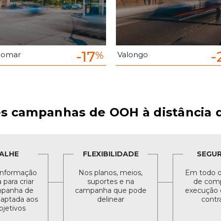
-17
-
%
domar
Valongo
s campanhas de OOH à distância d
ALHE
FLEXIBILIDADE
SEGU
informação
Nos planos, meios,
Em todo o
para criar
suportes e na
de comp
panha de
campanha que pode
execução 
daptada aos
delinear
contr
bjetivos