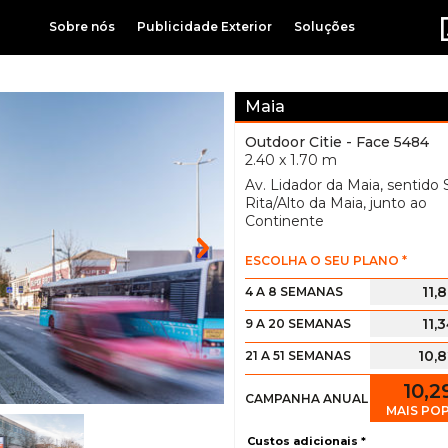
Sobre nós
Publicidade Exterior
Soluções
Maia
Outdoor Citie
- Face 5484
2.40 x 1.70 m
Av. Lidador da Maia, sentido 
Rita/Alto da Maia, junto ao
Continente
ESCOLHA O SEU PLANO *
11,
4 A 8 SEMANAS
11,
9 A 20 SEMANAS
10,
21 A 51 SEMANAS
10,
CAMPANHA ANUAL
MAIS PO
Custos adicionais *