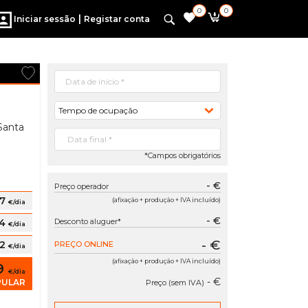
0
0
|
Iniciar sessão
Registar conta
Tempo de ocupação
Santa
*Campos obrigatórios
- €
Preço operador
87
(afixação + produção + IVA incluído)
€/dia
- €
34
Desconto aluguer*
€/dia
- €
82
PREÇO ONLINE
€/dia
(afixação + produção + IVA incluído)
29
€/dia
- €
PULAR
Preço (sem IVA)