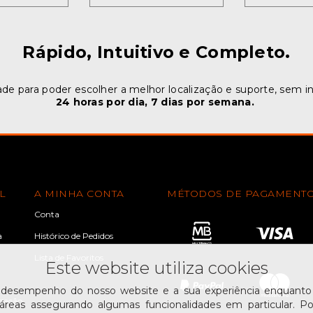
Rápido, Intuitivo e Completo.
ade para poder escolher a melhor localização e suporte, sem i
24 horas por dia, 7 dias por semana.
L
A MINHA CONTA
MÉTODOS DE PAGAMENT
Conta
a
Histórico de Pedidos
Lista de Favoritos
Este website utiliza cookies
 desempenho do nosso website e a sua experiência enquanto u
ização
reas assegurando algumas funcionalidades em particular. Po