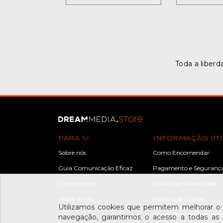
Toda a liberd
PARA SI
INFORMAÇÃO ÚTI
Sobre nós
Como Encomendar
Guia Comunicação Eficaz
Pagamento e Seguranç
Contacte-nos
Política de Privacidade
Mapa do site
Política de Cookies
Utilizamos cookies que permitem melhorar o
Condições Gerais de Util
navegação, garantimos o acesso a todas as á