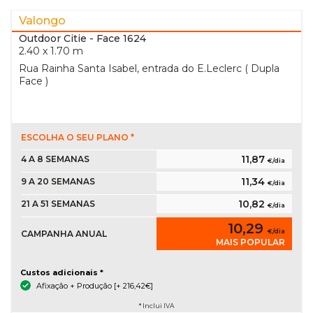
Valongo
Outdoor Citie
- Face 1624
2.40 x 1.70 m
Rua Rainha Santa Isabel, entrada do E.Leclerc ( Dupla
Face )
ESCOLHA O SEU PLANO *
11,87
4 A 8 SEMANAS
€/dia
11,34
9 A 20 SEMANAS
€/dia
10,82
21 A 51 SEMANAS
€/dia
10,29
€/dia
CAMPANHA ANUAL
MAIS POPULAR
Custos adicionais *
Afixação + Produção [+ 216,42€]
* Inclui IVA