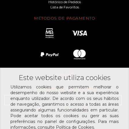
Histórico de Pedidos
Lista de Favoritos
MÉTODOS DE PAGAMENTO
SIGA-NOS
Este website utiliza cookies
Utilizamos cookies que permitem melhorar o
SUBSCREVER NEWSLETTER
desempenho do nosso website e a sua experiência
enquanto utilizador. De acordo com os seus hábitos
de navegação, garantimos o acesso a todas as áreas
Li e aceito os
assegurando algumas funcionalidades em particular.
termos e condições
Pode aceitar todos os cookies ou gerir as suas
preferências no painel de configurações. Para mais
informações, consulte Política de Cookies.