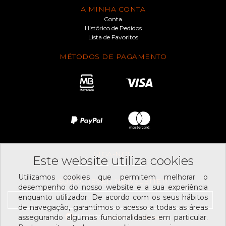
A MINHA CONTA
Conta
Histórico de Pedidos
Lista de Favoritos
MÉTODOS DE PAGAMENTO
SIGA-NOS
Este website utiliza cookies
Utilizamos cookies que permitem melhorar o
SUBSCREVER NEWSLETTER
desempenho do nosso website e a sua experiência
enquanto utilizador. De acordo com os seus hábitos
de navegação, garantimos o acesso a todas as áreas
Li e aceito os
assegurando algumas funcionalidades em particular.
termos e condições