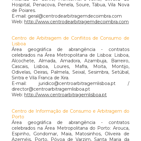
Hospital, Penacova, Penela, Soure, Tábua, Vila Nova
de Poiares.
E-mail:
geral@centrodearbitragemdecoimbra.com
Web:
http://www.centrodearbitragemdecoimbra.com
Centro de Arbitragem de Conflitos de Consumo de
Lisboa
Área geográfica de abrangência - contratos
celebrados na Área Metropolitana de Lisboa: Lisboa,
Alcochete, Almada, Amadora, Azambuja, Barreiro,
Cascais, Lisboa, Loures, Mafra, Moita, Montijo,
Odivelas, Oeiras, Palmela, Seixal, Sesimbra, Setúbal,
Sintra e Vila Franca de Xira.
E-mail:
juridico@centroarbitragemlisboa.pt
/
director@centroarbitragemlisboa.pt
Web:
http://www.centroarbitragemlisboa.pt
Centro de Informação de Consumo e Arbitragem do
Porto
Área geográfica de abrangência - contratos
celebrados na Área Metropolitana do Porto: Arouca,
Espinho, Gondomar, Maia, Matosinhos, Oliveira de
Azeméis, Porto, Póvoa de Varzim, Santa Maria da