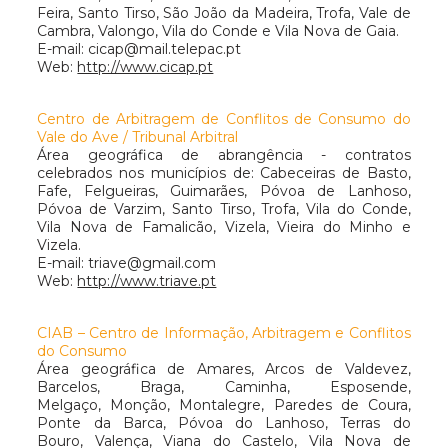
Feira, Santo Tirso, São João da Madeira, Trofa, Vale de
Cambra, Valongo, Vila do Conde e Vila Nova de Gaia.
E-mail:
cicap@mail.telepac.pt
Web:
http://www.cicap.pt
Centro de Arbitragem de Conflitos de Consumo do
Vale do Ave / Tribunal Arbitral
Área geográfica de abrangência - contratos
celebrados nos municípios de: Cabeceiras de Basto,
Fafe, Felgueiras, Guimarães, Póvoa de Lanhoso,
Póvoa de Varzim, Santo Tirso, Trofa, Vila do Conde,
Vila Nova de Famalicão, Vizela, Vieira do Minho e
Vizela.
E-mail:
triave@gmail.com
Web:
http://www.triave.pt
CIAB – Centro de Informação, Arbitragem e Conflitos
do Consumo
Área geográfica de Amares, Arcos de Valdevez,
Barcelos, Braga, Caminha, Esposende,
Melgaço, Monção, Montalegre, Paredes de Coura,
Ponte da Barca, Póvoa do Lanhoso, Terras do
Bouro, Valença, Viana do Castelo, Vila Nova de