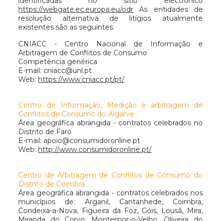
identificadas no sítio electrónico
https://webgate.ec.europa.eu/odr
As entidades de
resolução alternativa de litígios atualmente
existentes são as seguintes:
CNIACC - Centro Nacional de Informação e
Arbitragem de Conflitos de Consumo
Competência genérica
E-mail:
cniacc@unl.pt
Web:
https://www.cniacc.pt/pt/
Centro de Informação, Medição e arbitragem de
Conflitos de Consumo do Algarve
Área geográfica abrangida - contratos celebrados no
Distrito de Faro
E-mail:
apoio@consumidoronline.pt
Web:
http://www.consumidoronline.pt/
Centro de Arbitragem de Conflitos de Consumo do
Distrito de Coimbra
Área geográfica abrangida - contratos celebrados nos
municípios de: Arganil, Cantanhede, Coimbra,
Condeixa-a-Nova, Figueira da Foz, Góis, Lousã, Mira,
Miranda do Corvo, Montemor-o-Velho, Oliveira do