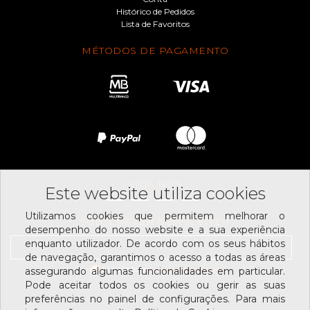
Histórico de Pedidos
Lista de Favoritos
MÉTODOS DE PAGAMENTO
SIGA-NOS
Este website utiliza cookies
Utilizamos cookies que permitem melhorar o
SUBSCREVER NEWSLETTER
desempenho do nosso website e a sua experiência
enquanto utilizador. De acordo com os seus hábitos
de navegação, garantimos o acesso a todas as áreas
Li e aceito os
assegurando algumas funcionalidades em particular.
termos e condições
Pode aceitar todos os cookies ou gerir as suas
preferências no painel de configurações. Para mais