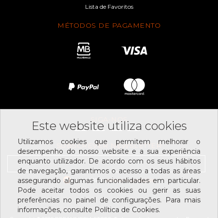
Lista de Favoritos
MÉTODOS DE PAGAMENTO
SIGA-NOS
Este website utiliza cookies
Utilizamos cookies que permitem melhorar o
SUBSCREVER NEWSLETTER
desempenho do nosso website e a sua experiência
enquanto utilizador. De acordo com os seus hábitos
de navegação, garantimos o acesso a todas as áreas
Li e aceito os
assegurando algumas funcionalidades em particular.
termos e condições
Pode aceitar todos os cookies ou gerir as suas
preferências no painel de configurações. Para mais
informações, consulte Política de Cookies.