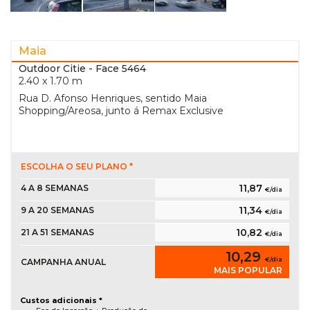
Maia
Outdoor Citie
- Face 5464
2.40 x 1.70 m
Rua D. Afonso Henriques, sentido Maia
Shopping/Areosa, junto á Remax Exclusive
ESCOLHA O SEU PLANO *
11,87
4 A 8 SEMANAS
€/dia
11,34
9 A 20 SEMANAS
€/dia
10,82
21 A 51 SEMANAS
€/dia
10,29
€/dia
CAMPANHA ANUAL
MAIS POPULAR
Custos adicionais *