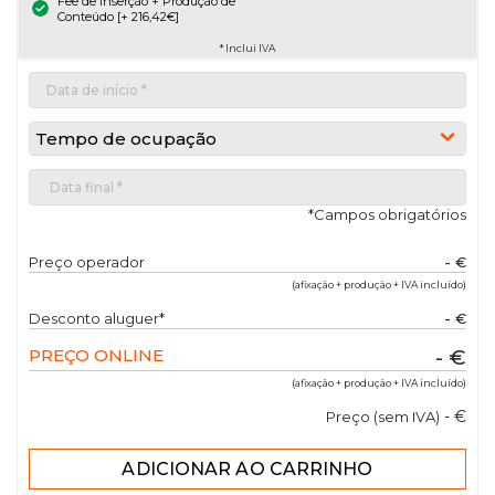
Fee de Inserção + Produção de
Conteúdo [+ 216,42€]
* Inclui IVA
Tempo de ocupação
*Campos obrigatórios
Preço operador
- €
(afixação + produção + IVA incluído)
Desconto aluguer*
- €
PREÇO ONLINE
- €
(afixação + produção + IVA incluído)
- €
Preço (sem IVA)