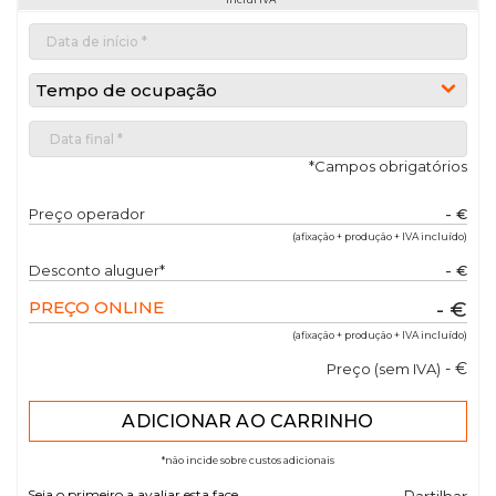
Tempo de ocupação
*Campos obrigatórios
Preço operador
- €
(afixação + produção + IVA incluído)
Desconto aluguer*
- €
PREÇO ONLINE
- €
(afixação + produção + IVA incluído)
- €
Preço (sem IVA)
*não incide sobre custos adicionais
Seja o primeiro a avaliar esta face