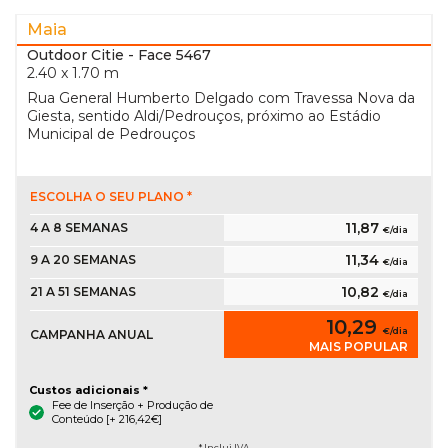
Maia
Outdoor Citie
- Face 5467
2.40 x 1.70 m
Rua General Humberto Delgado com Travessa Nova da
Giesta, sentido Aldi/Pedrouços, próximo ao Estádio
Municipal de Pedrouços
ESCOLHA O SEU PLANO *
11,87
4 A 8 SEMANAS
€/dia
11,34
9 A 20 SEMANAS
€/dia
10,82
21 A 51 SEMANAS
€/dia
10,29
€/dia
CAMPANHA ANUAL
MAIS POPULAR
Custos adicionais *
Fee de Inserção + Produção de
Conteúdo [+ 216,42€]
* Inclui IVA