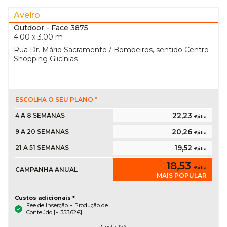
Aveiro
Outdoor
- Face 3875
4.00 x 3.00 m
Rua Dr. Mário Sacramento / Bombeiros, sentido Centro -
Shopping Glicínias
ESCOLHA O SEU PLANO *
22,23
4 A 8 SEMANAS
€/dia
20,26
9 A 20 SEMANAS
€/dia
19,52
21 A 51 SEMANAS
€/dia
18,53
€/dia
CAMPANHA ANUAL
MAIS POPULAR
Custos adicionais *
Fee de Inserção + Produção de
Conteúdo [+ 353,62€]
* Inclui IVA