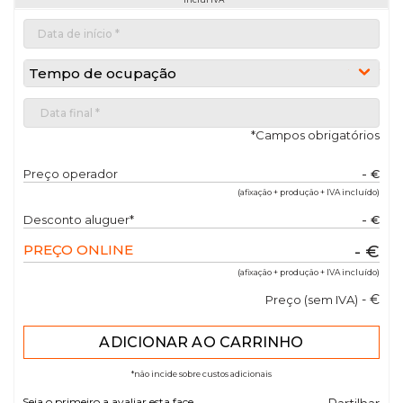
Tempo de ocupação
*Campos obrigatórios
Preço operador
- €
(afixação + produção + IVA incluído)
Desconto aluguer*
- €
PREÇO ONLINE
- €
(afixação + produção + IVA incluído)
- €
Preço (sem IVA)
*não incide sobre custos adicionais
Seja o primeiro a avaliar esta face