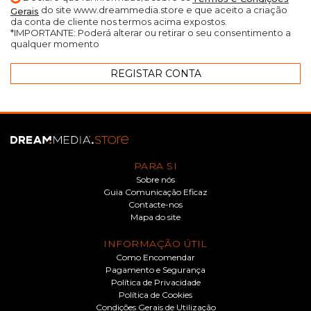
do site www.dreammedia.store e que aceito a criação
Gerais
da conta de cliente nos termos acima expostos.
*IMPORTANTE: Poderá alterar ou retirar o seu consentimento a
qualquer momento
PARA SI
Sobre nós
Guia Comunicação Eficaz
Contacte-nos
Mapa do site
INFORMAÇÃO ÚTIL
Como Encomendar
Pagamento e Segurança
Política de Privacidade
Política de Cookies
Condições Gerais de Utilização