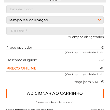
Tempo de ocupação
*Campos obrigatórios
Preço operador
- €
(afixação + produção + IVA incluído)
Desconto aluguer*
- €
PREÇO ONLINE
- €
(afixação + produção + IVA incluído)
- €
Preço (sem IVA)
*não incide sobre custos adicionais
Seja o primeiro a avaliar esta face