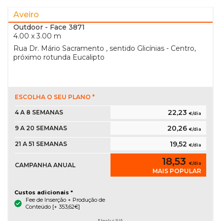
Aveiro
Outdoor
- Face 3871
4.00 x 3.00 m
Rua Dr. Mário Sacramento , sentido Glicínias - Centro,
próximo rotunda Eucalipto
ESCOLHA O SEU PLANO *
22,23
4 A 8 SEMANAS
€/dia
20,26
9 A 20 SEMANAS
€/dia
19,52
21 A 51 SEMANAS
€/dia
18,53
€/dia
CAMPANHA ANUAL
MAIS POPULAR
Custos adicionais *
Fee de Inserção + Produção de
Conteúdo [+ 353,62€]
* Inclui IVA