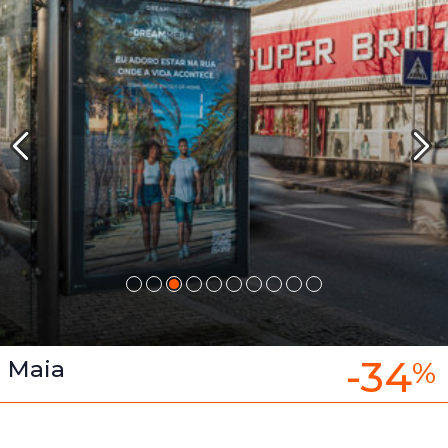
-34
Maia
%