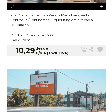
Vizela
Rua Comandante João Pereira Magalhães, sentido
Centro/Lidl/Continente/Burguer King em direção a
Lousada / A11
Outdoor Citie -
Face 3609
2.40 x 1.70 m
10,29
desde
€/dia ( Inclui IVA)