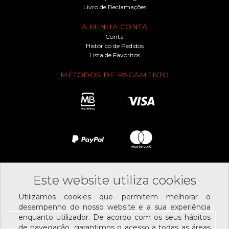
Livro de Reclamações
A MINHA CONTA
Conta
Histórico de Pedidos
Lista de Favoritos
MÉTODOS DE PAGAMENTO
SIGA-NOS
Este website utiliza cookies
Utilizamos cookies que permitem melhorar o
SUBSCREVER NEWSLETTER
desempenho do nosso website e a sua experiência
enquanto utilizador. De acordo com os seus hábitos
de navegação, garantimos o acesso a todas as áreas