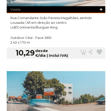
Vizela
Rua Comandante João Pereira Magalhães, sentido
Lousada / A11 em direção ao centro
Lidl/Continente/Burguer King
Outdoor Citie -
Face 3610
2.40 x 1.70 m
10,29
desde
€/dia ( Inclui IVA)