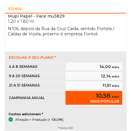
Vizela
Mupi Papel
- Face mu3829
1.20 x 1.80 m
N106, depois da Rua da Cruz Caída, sentido Portela /
Caldas de Vizela, próximo é empresa Fontoli
ESCOLHA O SEU PLANO *
14,00
4 A 8 SEMANAS
€/dia
12,14
9 A 20 SEMANAS
€/dia
11,51
21 A 51 SEMANAS
€/dia
10,58
€/dia
CAMPANHA ANUAL
MAIS POPULAR
Custos adicionais *
Afixação + Produção [+ 106,09€]
* Inclui IVA