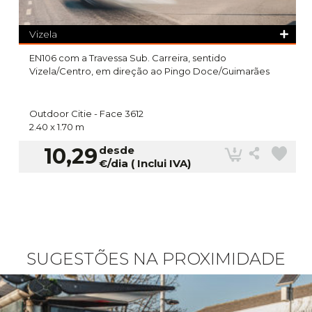
Vizela
EN106 com a Travessa Sub. Carreira, sentido
Vizela/Centro, em direção ao Pingo Doce/Guimarães
Outdoor Citie -
Face 3612
2.40 x 1.70 m
10,29
desde
€/dia ( Inclui IVA)
SUGESTÕES NA PROXIMIDADE