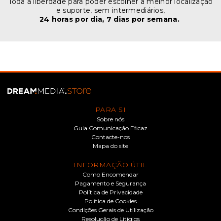
Toda a liberdade para poder escolher a melhor localização
e suporte, sem intermediários,
24 horas por dia, 7 dias por semana.
PARA SI
Sobre nós
Guia Comunicação Eficaz
Contacte-nos
Mapa do site
INFORMAÇÃO ÚTIL
Como Encomendar
Pagamento e Segurança
Política de Privacidade
Política de Cookies
Condições Gerais de Utilização
Resolução de Litígios