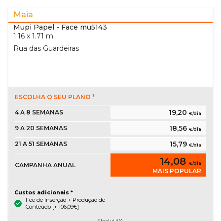
Maia
Mupi Papel
- Face mu5143
1.16 x 1.71 m
Rua das Guardeiras
ESCOLHA O SEU PLANO *
19,20
4 A 8 SEMANAS
€/dia
18,56
9 A 20 SEMANAS
€/dia
15,79
21 A 51 SEMANAS
€/dia
14,08
€/dia
CAMPANHA ANUAL
MAIS POPULAR
Custos adicionais *
Fee de Inserção + Produção de
Conteúdo [+ 106,09€]
* Inclui IVA