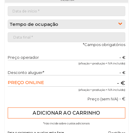
Tempo de ocupação
*Campos obrigatórios
Preço operador
- €
(afixação + produção + IVA incluído)
Desconto aluguer*
- €
PREÇO ONLINE
- €
(afixação + produção + IVA incluído)
- €
Preço (sem IVA)
*não incide sobre custos adicionais
Seja o primeiro a avaliar esta face