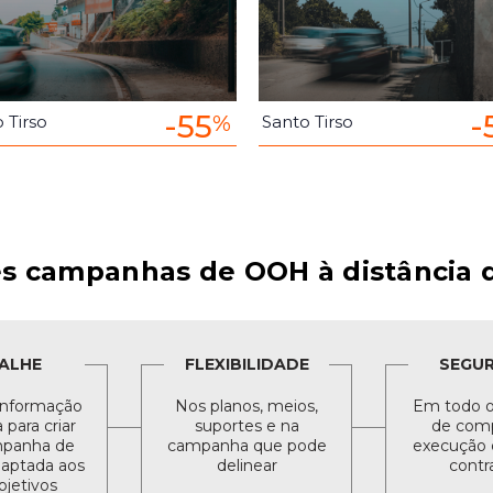
-55
-
%
 Tirso
Santo Tirso
s campanhas de OOH à distância d
ALHE
FLEXIBILIDADE
SEGU
informação
Nos planos, meios,
Em todo o
para criar
suportes e na
de comp
panha de
campanha que pode
execução 
daptada aos
delinear
contr
bjetivos