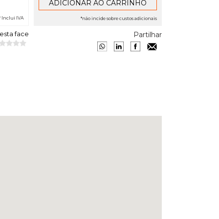
* Inclui IVA
*não incide sobre custos adicionais
 esta face
Partilhar