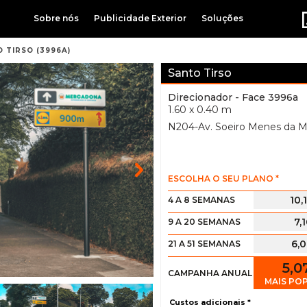
Sobre nós
Publicidade Exterior
Soluções
 TIRSO (3996A)
Santo Tirso
Direcionador
- Face 3996a
1.60 x 0.40 m
N204-Av. Soeiro Menes da M
ESCOLHA O SEU PLANO *
10,
4 A 8 SEMANAS
7,
9 A 20 SEMANAS
6,
21 A 51 SEMANAS
5,0
CAMPANHA ANUAL
MAIS PO
Custos adicionais *