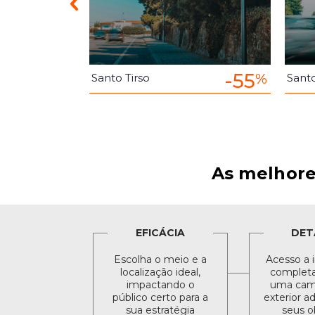
-55
-55
%
%
Santo Tirso
Santo
As melhore
EFICÁCIA
DET
Escolha o meio e a
Acesso a 
localização ideal,
completa 
impactando o
uma cam
público certo para a
exterior a
sua estratégia
seus o