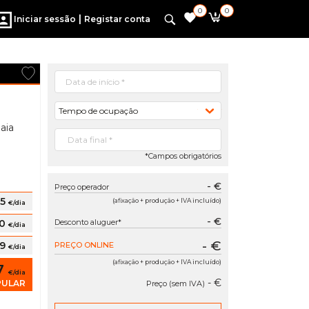
0
0
|
Iniciar sessão
Registar conta
Tempo de ocupação
aia
*Campos obrigatórios
- €
Preço operador
15
(afixação + produção + IVA incluído)
€/dia
- €
10
Desconto aluguer*
€/dia
- €
09
PREÇO ONLINE
€/dia
(afixação + produção + IVA incluído)
7
€/dia
- €
PULAR
Preço (sem IVA)