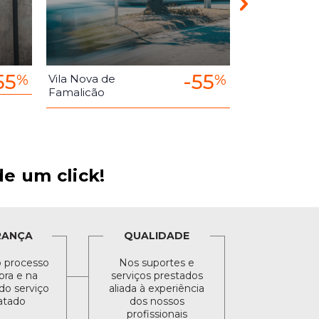
55
-55
%
%
Vila Nova de
Santo Tirso
Famalicão
e um click!
RANÇA
QUALIDADE
 processo
Nos suportes e
ra e na
serviços prestados
do serviço
aliada à experiência
atado
dos nossos
profissionais