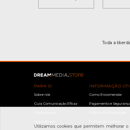
Toda a liberd
PARA SI
INFORMAÇÃO ÚTI
Sobre nós
Como Encomendar
Guia Comunicação Eficaz
Pagamento e Seguranç
Contacte-nos
Política de Privacidade
Mapa do site
Política de Cookies
Utilizamos cookies que permitem melhorar o