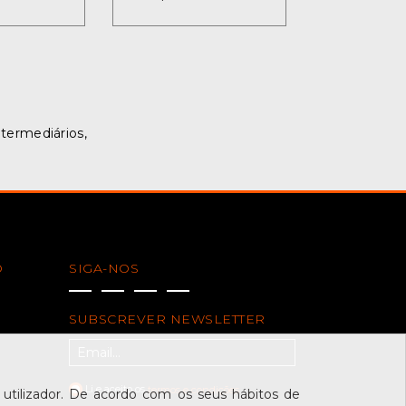
ntermediários,
O
SIGA-NOS
SUBSCREVER NEWSLETTER
Li e aceito os
termos e condições
tilizador. De acordo com os seus hábitos de