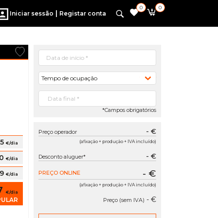
0
0
|
Iniciar sessão
Registar conta
Tempo de ocupação
*Campos obrigatórios
- €
Preço operador
15
(afixação + produção + IVA incluído)
€/dia
- €
10
Desconto aluguer*
€/dia
- €
09
PREÇO ONLINE
€/dia
(afixação + produção + IVA incluído)
7
€/dia
- €
PULAR
Preço (sem IVA)