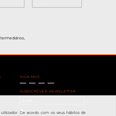
ntermediários,
O
SIGA-NOS
SUBSCREVER NEWSLETTER
Li e aceito os
termos e condições
tilizador. De acordo com os seus hábitos de