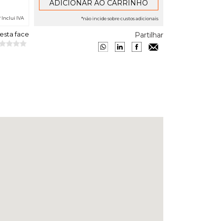
* Inclui IVA
*não incide sobre custos adicionais
 esta face
Partilhar