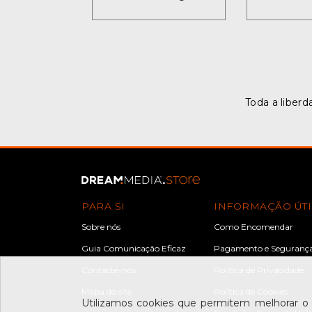
Toda a liberd
PARA SI
INFORMAÇÃO ÚTI
Sobre nós
Como Encomendar
Guia Comunicação Eficaz
Pagamento e Seguranç
Contacte-nos
Política de Privacidade
Mapa do site
Política de Cookies
Utilizamos cookies que permitem melhorar o