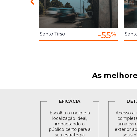
-55
-55
%
%
Santo Tirso
Santo
As melhore
EFICÁCIA
DET
Escolha o meio e a
Acesso a 
localização ideal,
completa 
impactando o
uma cam
público certo para a
exterior a
sua estratégia
seus o