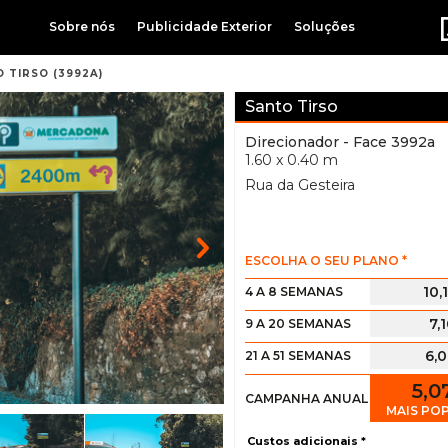
Sobre nós
Publicidade Exterior
Soluções
 TIRSO (3992A)
Santo Tirso
Direcionador
- Face 3992a
1.60 x 0.40 m
Rua da Gesteira
ESCOLHA O SEU PLANO *
10,
4 A 8 SEMANAS
7,
9 A 20 SEMANAS
6,
21 A 51 SEMANAS
5,0
CAMPANHA ANUAL
MAIS PO
Custos adicionais *