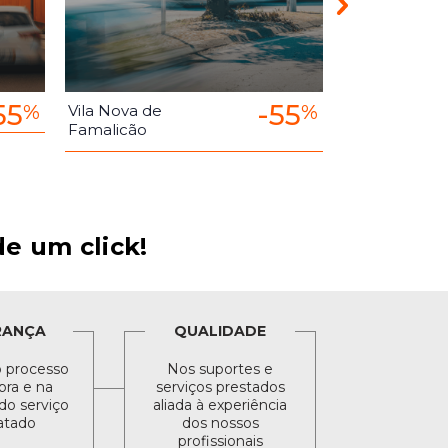
55
-55
%
%
Vila Nova de
Santo Tirso
Famalicão
e um click!
RANÇA
QUALIDADE
 processo
Nos suportes e
ra e na
serviços prestados
do serviço
aliada à experiência
atado
dos nossos
profissionais