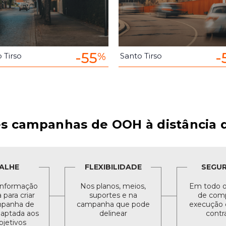
-55
-
%
 Tirso
Santo Tirso
s campanhas de OOH à distância d
ALHE
FLEXIBILIDADE
SEGU
informação
Nos planos, meios,
Em todo o
para criar
suportes e na
de comp
panha de
campanha que pode
execução 
daptada aos
delinear
contr
bjetivos