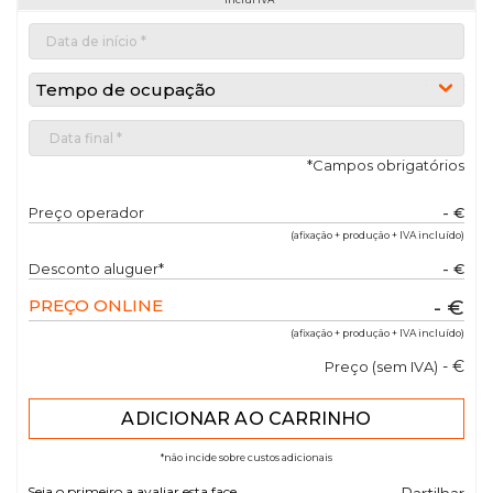
Tempo de ocupação
*Campos obrigatórios
Preço operador
- €
(afixação + produção + IVA incluído)
Desconto aluguer*
- €
PREÇO ONLINE
- €
(afixação + produção + IVA incluído)
- €
Preço (sem IVA)
*não incide sobre custos adicionais
Seja o primeiro a avaliar esta face