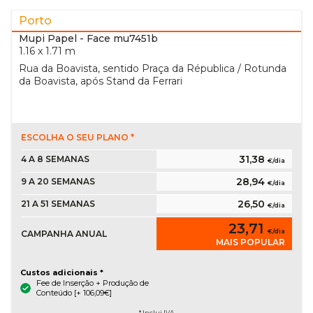
Porto
Mupi Papel
- Face mu7451b
1.16 x 1.71 m
Rua da Boavista, sentido Praça da Républica / Rotunda
da Boavista, após Stand da Ferrari
ESCOLHA O SEU PLANO *
31,38
4 A 8 SEMANAS
€/dia
28,94
9 A 20 SEMANAS
€/dia
26,50
21 A 51 SEMANAS
€/dia
23,71
€/dia
CAMPANHA ANUAL
MAIS POPULAR
Custos adicionais *
Fee de Inserção + Produção de
Conteúdo [+ 106,09€]
* Inclui IVA