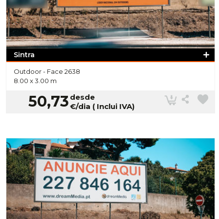
Sintra
Outdoor -
Face 2638
8.00 x 3.00 m
50,73
desde
€/dia ( Inclui IVA)