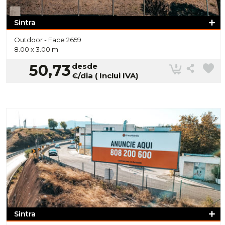
Sintra
Outdoor -
Face 2659
8.00 x 3.00 m
50,73
desde
€/dia ( Inclui IVA)
Sintra