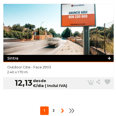
Sintra
Outdoor Citie -
Face 2903
2.40 x 1.70 m
12,13
desde
€/dia ( Inclui IVA)
1
2