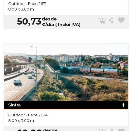
Outdoor -
Face 2671
8.00 x 3.00 m
50,73
desde
€/dia ( Inclui IVA)
Sintra
Outdoor -
Face 2694
8.00 x 3.00 m
desde