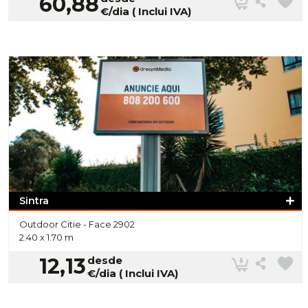
60,88
€/dia ( Inclui IVA)
Sintra
Outdoor Citie -
Face 2902
2.40 x 1.70 m
12,13
desde
€/dia ( Inclui IVA)