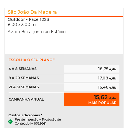
São João Da Madeira
Outdoor
- Face 1223
8.00 x 3.00 m
Av. do Brasil, junto ao Estádio
ESCOLHA O SEU PLANO *
18,75
4 A 8 SEMANAS
€/dia
17,08
9 A 20 SEMANAS
€/dia
16,46
21 A 51 SEMANAS
€/dia
15,62
€/dia
CAMPANHA ANUAL
MAIS POPULAR
Custos adicionais *
Fee de Inserção + Produção de
Conteúdo [+ 678,96€]