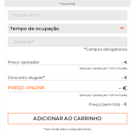
* Inclui IVA
Tempo de ocupação
*Campos obrigatórios
Preço operador
- €
(afixação + produção + IVA incluído)
Desconto aluguer*
- €
PREÇO ONLINE
- €
(afixação + produção + IVA incluído)
- €
Preço (sem IVA)
*não incide sobre custos adicionais