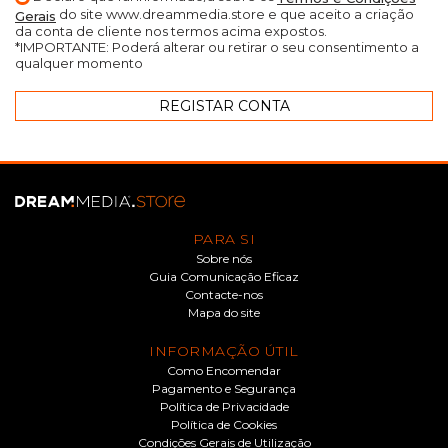
do site www.dreammedia.store e que aceito a criação
Gerais
da conta de cliente nos termos acima expostos.
*IMPORTANTE: Poderá alterar ou retirar o seu consentimento a
qualquer momento
PARA SI
Sobre nós
Guia Comunicação Eficaz
Contacte-nos
Mapa do site
INFORMAÇÃO ÚTIL
Como Encomendar
Pagamento e Segurança
Política de Privacidade
Política de Cookies
Condições Gerais de Utilização