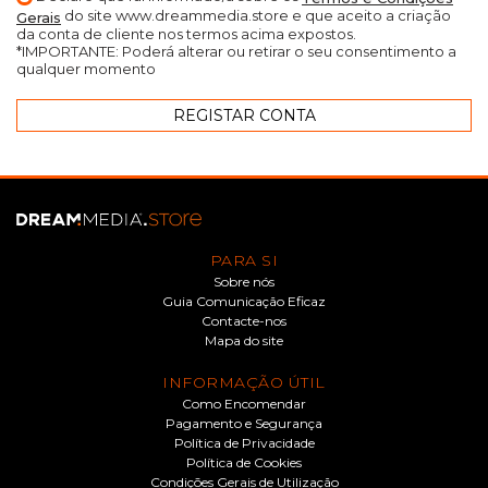
do site www.dreammedia.store e que aceito a criação
Gerais
da conta de cliente nos termos acima expostos.
*IMPORTANTE: Poderá alterar ou retirar o seu consentimento a
qualquer momento
PARA SI
Sobre nós
Guia Comunicação Eficaz
Contacte-nos
Mapa do site
INFORMAÇÃO ÚTIL
Como Encomendar
Pagamento e Segurança
Política de Privacidade
Política de Cookies
Condições Gerais de Utilização