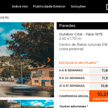
Sobre nós
Publicidade Exterior
Soluções
(1675)
Paredes
Outdoor Citie
- Face 1675
2.40 x 1.70 m
Centro de Baltar rotunda EN
(vista pedonal)
ESCOLHA O SEU PLANO *
11,
4 A 8 SEMANAS
11,
9 A 20 SEMANAS
10,
21 A 51 SEMANAS
10,
CAMPANHA ANUAL
MAIS PO
Custos adicionais *