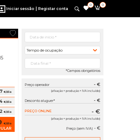
0
0
|
Iniciar sessão
Registar conta
Tempo de ocupação
15
*Campos obrigatórios
- €
Preço operador
87
(afixação + produção + IVA incluído)
€/dia
- €
34
Desconto aluguer*
€/dia
- €
82
PREÇO ONLINE
€/dia
(afixação + produção + IVA incluído)
29
€/dia
- €
PULAR
Preço (sem IVA)