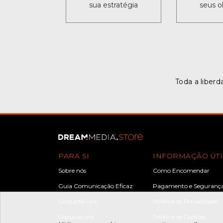
sua estratégia
seus o
Toda a liberd
PARA SI
INFORMAÇÃO ÚTI
Sobre nós
Como Encomendar
Guia Comunicação Eficaz
Pagamento e Seguranç
Contacte-nos
Política de Privacidade
Mapa do site
Política de Cookies