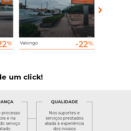
22
-22
%
%
Valongo
Paredes
e um click!
RANÇA
QUALIDADE
 processo
Nos suportes e
ra e na
serviços prestados
do serviço
aliada à experiência
atado
dos nossos