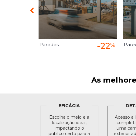
-22
-22
%
%
Paredes
Pare
As melhore
EFICÁCIA
DET
Escolha o meio e a
Acesso a 
localização ideal,
completa 
impactando o
uma cam
público certo para a
exterior a