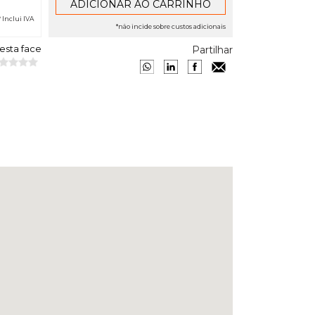
* Inclui IVA
*não incide sobre custos adicionais
 esta face
Partilhar