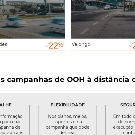
-22
-
%
des
Valongo
s campanhas de OOH à distância d
ALHE
FLEXIBILIDADE
SEGU
informação
Nos planos, meios,
Em todo o
para criar
suportes e na
de comp
panha de
campanha que pode
execução 
daptada aos
delinear
contr