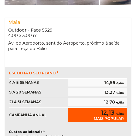
Maia
Outdoor
- Face 5529
4.00 x 3.00 m
Av. do Aeroporto, sentido Aeroporto, próximo á saída
para Leça do Balio
ESCOLHA O SEU PLANO *
14,56
4 A 8 SEMANAS
€/dia
13,27
9 A 20 SEMANAS
€/dia
12,78
21 A 51 SEMANAS
€/dia
12,13
€/dia
CAMPANHA ANUAL
MAIS POPULAR
Custos adicionais *