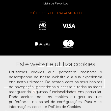
Lista de Favoritos
MÉTODOS DE PAGAMENTO
SIGA-NOS
Este website utiliza cookies
Utilizamos cookies que permitem melhorar o
SUBSCREVER NEWSLETTER
desempenho do nosso website e a sua experiência
enquanto utilizador. De acordo com os seus hábitos
de navegação, garantimos o acesso a todas as áreas
Li e aceito os
assegurando algumas funcionalidades em particular.
termos e condições
Pode aceitar todos os cookies ou gerir as suas
preferências no painel de configurações. Para mais
informações, consulte Política de Cookies.