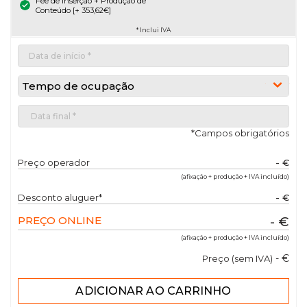
Fee de Inserção + Produção de
Conteúdo [+ 353,62€]
* Inclui IVA
Tempo de ocupação
*Campos obrigatórios
Preço operador
- €
(afixação + produção + IVA incluído)
Desconto aluguer*
- €
PREÇO ONLINE
- €
(afixação + produção + IVA incluído)
- €
Preço (sem IVA)