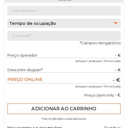
Tempo de ocupação
*Campos obrigatórios
Preço operador
- €
(afixação + produção + IVA incluído)
Desconto aluguer*
- €
PREÇO ONLINE
- €
(afixação + produção + IVA incluído)
- €
Preço (sem IVA)
*não incide sobre custos adicionais
Seja o primeiro a avaliar esta face