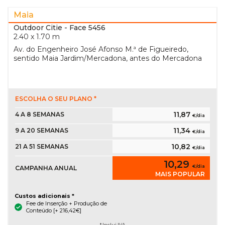
Maia
Outdoor Citie
- Face 5456
2.40 x 1.70 m
Av. do Engenheiro José Afonso M.ª de Figueiredo,
sentido Maia Jardim/Mercadona, antes do Mercadona
ESCOLHA O SEU PLANO *
11,87
4 A 8 SEMANAS
€/dia
11,34
9 A 20 SEMANAS
€/dia
10,82
21 A 51 SEMANAS
€/dia
10,29
€/dia
CAMPANHA ANUAL
MAIS POPULAR
Custos adicionais *
Fee de Inserção + Produção de
Conteúdo [+ 216,42€]
* Inclui IVA