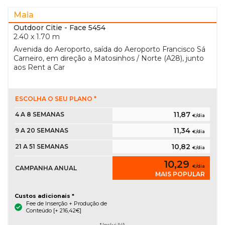
Maia
Outdoor Citie
- Face 5454
2.40 x 1.70 m
Avenida do Aeroporto, saída do Aeroporto Francisco Sá
Carneiro, em direção a Matosinhos / Norte (A28), junto
aos Rent a Car
ESCOLHA O SEU PLANO *
11,87
4 A 8 SEMANAS
€/dia
11,34
9 A 20 SEMANAS
€/dia
10,82
21 A 51 SEMANAS
€/dia
10,29
€/dia
CAMPANHA ANUAL
MAIS POPULAR
Custos adicionais *
Fee de Inserção + Produção de
Conteúdo [+ 216,42€]
* Inclui IVA