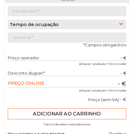
Tempo de ocupação
*Campos obrigatórios
Preço operador
- €
(afixação + produção + IVA incluído)
Desconto aluguer*
- €
PREÇO ONLINE
- €
(afixação + produção + IVA incluído)
- €
Preço (sem IVA)
*não incide sobre custos adicionais
Seja o primeiro a avaliar esta face