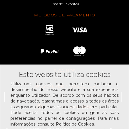
Lista de Favoritos
MÉTODOS DE PAGAMENTO
SIGA-NOS
Este website utiliza cookies
Utilizamos cookies que permitem melhorar o
SUBSCREVER NEWSLETTER
desempenho do nosso website e a sua experiência
enquanto utilizador. De acordo com os seus hábitos
de navegação, garantimos o acesso a todas as áreas
Li e aceito os
assegurando algumas funcionalidades em particular.
termos e condições
Pode aceitar todos os cookies ou gerir as suas
preferências no painel de configurações. Para mais
informações, consulte Política de Cookies.