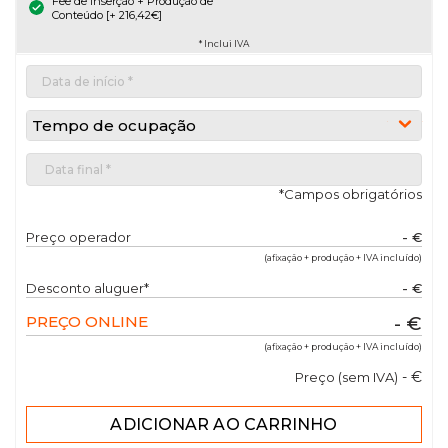
Fee de Inserção + Produção de
Conteúdo [+ 216,42€]
* Inclui IVA
Tempo de ocupação
*Campos obrigatórios
Preço operador
- €
(afixação + produção + IVA incluído)
Desconto aluguer*
- €
PREÇO ONLINE
- €
(afixação + produção + IVA incluído)
- €
Preço (sem IVA)