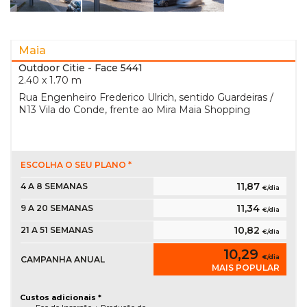
Maia
Outdoor Citie
- Face 5441
2.40 x 1.70 m
Rua Engenheiro Frederico Ulrich, sentido Guardeiras /
N13 Vila do Conde, frente ao Mira Maia Shopping
ESCOLHA O SEU PLANO *
11,87
4 A 8 SEMANAS
€/dia
11,34
9 A 20 SEMANAS
€/dia
10,82
21 A 51 SEMANAS
€/dia
10,29
€/dia
CAMPANHA ANUAL
MAIS POPULAR
Custos adicionais *