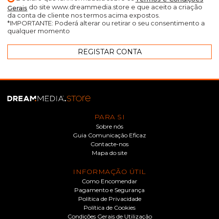
do site www.dreammedia.store e que aceito a criação
Gerais
da conta de cliente nos termos acima expostos.
*IMPORTANTE: Poderá alterar ou retirar o seu consentimento a
qualquer momento
PARA SI
Sobre nós
Guia Comunicação Eficaz
Contacte-nos
Mapa do site
INFORMAÇÃO ÚTIL
Como Encomendar
Pagamento e Segurança
Política de Privacidade
Política de Cookies
Condições Gerais de Utilização