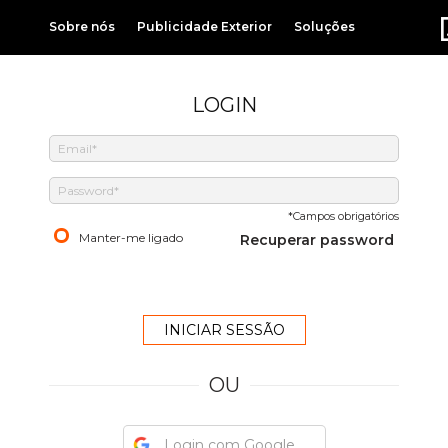
Sobre nós
Publicidade Exterior
Soluções
LOGIN
*Campos obrigatórios
Manter-me ligado
Recuperar password
OU
Login com Google