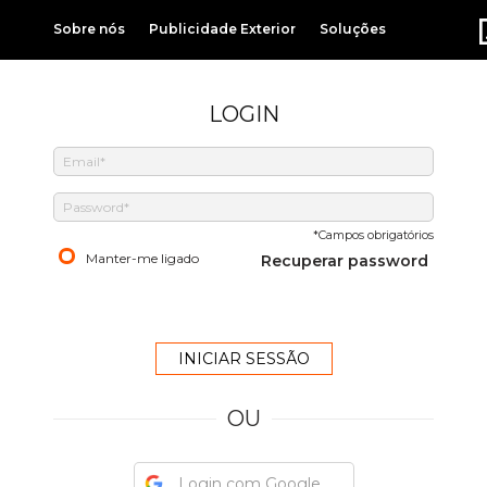
Sobre nós
Publicidade Exterior
Soluções
LOGIN
*Campos obrigatórios
Manter-me ligado
Recuperar password
OU
Login com Google